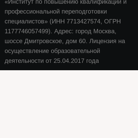
«Институт по повышению квалификации и
профессиональной переподготовки
специалистов» (ИНН 7713427574, ОГРН
1177746057499). Адрес: город Москва,
шоссе Дмитровское, дом 60. Лицензия на
осуществление образовательной
деятельности от 25.04.2017 года