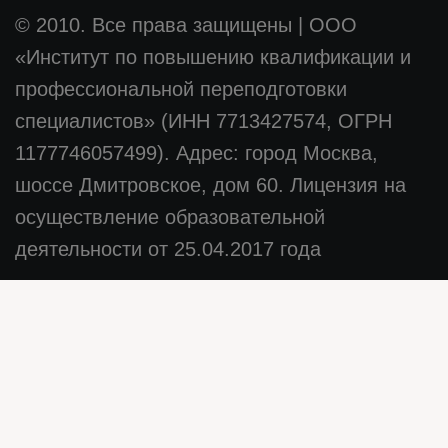
© 2010. Все права защищены
|
ООО
«Институт по повышению квалификации и
профессиональной переподготовки
специалистов» (ИНН 7713427574, ОГРН
1177746057499). Адрес: город Москва,
шоссе Дмитровское, дом 60. Лицензия на
осуществление образовательной
деятельности от 25.04.2017 года