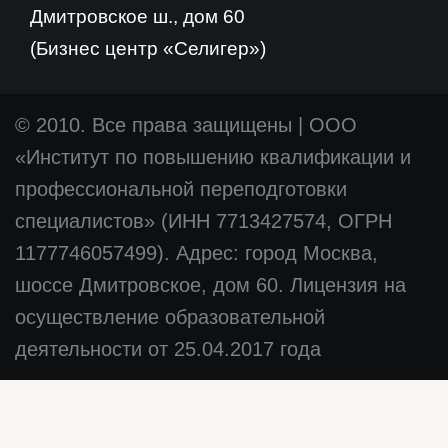
Дмитровское ш., дом 60
(Бизнес центр «Селигер»)
© 2010. Все права защищены
|
ООО
«Институт по повышению квалификации и
профессиональной переподготовки
специалистов» (ИНН 7713427574, ОГРН
1177746057499). Адрес: город Москва,
шоссе Дмитровское, дом 60. Лицензия на
осуществление образовательной
деятельности от 25.04.2017 года