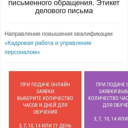
письменного обращения. Этикет
делового письма
Направление повышения квалификации
«Кадровая работа и управление
персоналом»
ПРИ ПОДАЧЕ ОНЛАЙН
ПРИ ПОДАЧЕ 
ЗАЯВКИ
ЗАЯВКИ ВЫБ
ВЫБЕРИТЕ КОЛИЧЕСТВО
КОЛИЧЕСТВО ЧАС
ЧАСОВ И ДНЕЙ ДЛЯ
ДЛЯ ОБУЧЕ
ОБУЧЕНИЯ
3, 7, 10, 14 ИЛ
3, 7, 10, 14 ИЛИ 21 ДЕНЬ