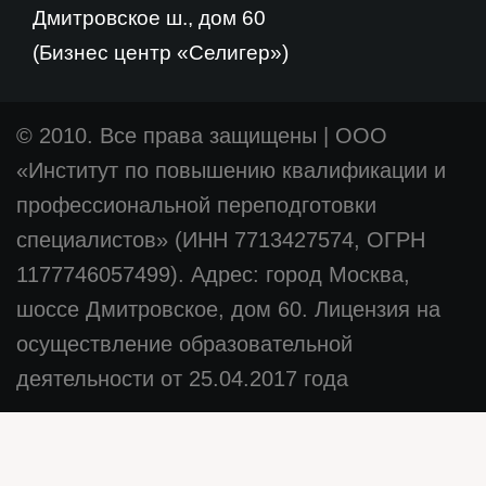
Дмитровское ш., дом 60
(Бизнес центр «Селигер»)
© 2010. Все права защищены
|
ООО
«Институт по повышению квалификации и
профессиональной переподготовки
специалистов» (ИНН 7713427574, ОГРН
1177746057499). Адрес: город Москва,
шоссе Дмитровское, дом 60. Лицензия на
осуществление образовательной
деятельности от 25.04.2017 года