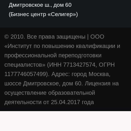
Дмитровское ш., дом 60
(Бизнес центр «Селигер»)
© 2010. Все права защищены
|
ООО
«Институт по повышению квалификации и
профессиональной переподготовки
специалистов» (ИНН 7713427574, ОГРН
1177746057499). Адрес: город Москва,
шоссе Дмитровское, дом 60. Лицензия на
осуществление образовательной
деятельности от 25.04.2017 года