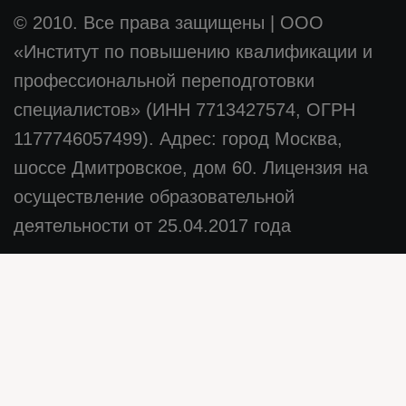
© 2010. Все права защищены
|
ООО
«Институт по повышению квалификации и
профессиональной переподготовки
специалистов» (ИНН 7713427574, ОГРН
1177746057499). Адрес: город Москва,
шоссе Дмитровское, дом 60. Лицензия на
осуществление образовательной
деятельности от 25.04.2017 года