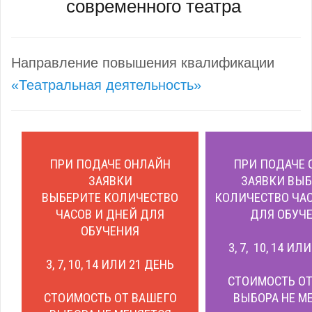
современного театра
Направление повышения квалификации
«Театральная деятельность»
ПРИ ПОДАЧЕ ОНЛАЙН
ПРИ ПОДАЧЕ 
ЗАЯВКИ
ЗАЯВКИ ВЫБ
ВЫБЕРИТЕ КОЛИЧЕСТВО
КОЛИЧЕСТВО ЧАС
ЧАСОВ И ДНЕЙ ДЛЯ
ДЛЯ ОБУЧЕ
ОБУЧЕНИЯ
3, 7, 10, 14 ИЛ
3, 7, 10, 14 ИЛИ 21 ДЕНЬ
СТОИМОСТЬ ОТ
СТОИМОСТЬ ОТ ВАШЕГО
ВЫБОРА НЕ М