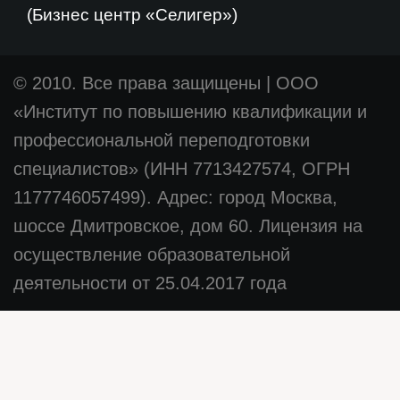
(Бизнес центр «Селигер»)
© 2010. Все права защищены
|
ООО
«Институт по повышению квалификации и
профессиональной переподготовки
специалистов» (ИНН 7713427574, ОГРН
1177746057499). Адрес: город Москва,
шоссе Дмитровское, дом 60. Лицензия на
осуществление образовательной
деятельности от 25.04.2017 года