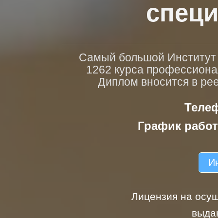
специ
Самый большой Институт п
1262 курса профессиона
Диплом вносится в ре
Телеф
График работ
Ин
Лицензия на осущ
выда