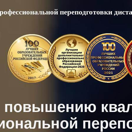
рофессиональной переподготовки дист
о повышению ква
иональной перепо