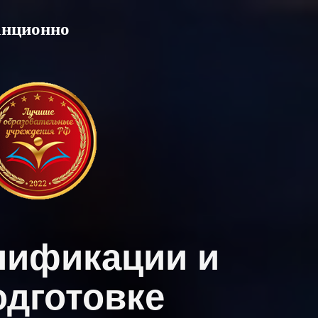
анционно
лификации и
дготовке