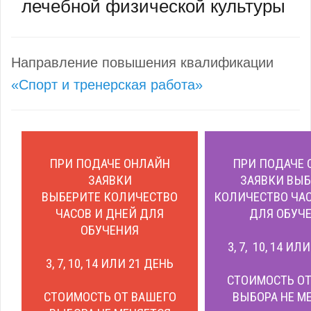
лечебной физической культуры
Направление повышения квалификации
«Спорт и тренерская работа»
ПРИ ПОДАЧЕ ОНЛАЙН
ПРИ ПОДАЧЕ 
ЗАЯВКИ
ЗАЯВКИ ВЫБ
ВЫБЕРИТЕ КОЛИЧЕСТВО
КОЛИЧЕСТВО ЧАС
ЧАСОВ И ДНЕЙ ДЛЯ
ДЛЯ ОБУЧЕ
ОБУЧЕНИЯ
3, 7, 10, 14 ИЛ
3, 7, 10, 14 ИЛИ 21 ДЕНЬ
СТОИМОСТЬ ОТ
СТОИМОСТЬ ОТ ВАШЕГО
ВЫБОРА НЕ М