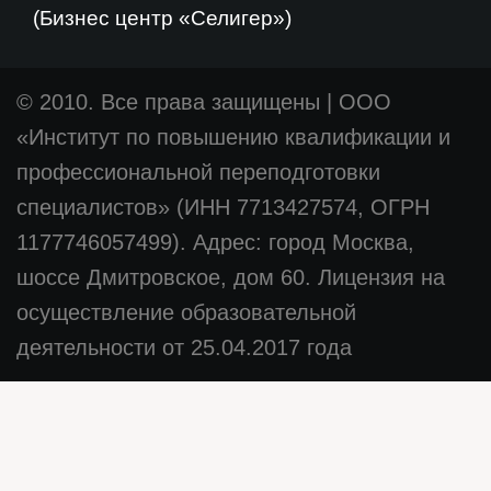
(Бизнес центр «Селигер»)
© 2010. Все права защищены
|
ООО
«Институт по повышению квалификации и
профессиональной переподготовки
специалистов» (ИНН 7713427574, ОГРН
1177746057499). Адрес: город Москва,
шоссе Дмитровское, дом 60. Лицензия на
осуществление образовательной
деятельности от 25.04.2017 года