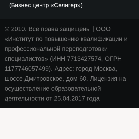
(Бизнес центр «Селигер»)
© 2010. Все права защищены
|
ООО
«Институт по повышению квалификации и
профессиональной переподготовки
специалистов» (ИНН 7713427574, ОГРН
1177746057499). Адрес: город Москва,
шоссе Дмитровское, дом 60. Лицензия на
осуществление образовательной
деятельности от 25.04.2017 года