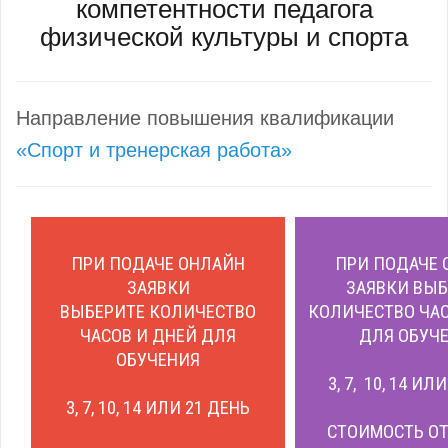
компетентности педагога
физической культуры и спорта
Направление повышения квалификации
«Спорт и тренерская работа»
ПРИ ПОДАЧЕ ОНЛАЙН
ПРИ ПОДАЧЕ 
ЗАЯВКИ
ЗАЯВКИ ВЫБ
ВЫБЕРИТЕ КОЛИЧЕСТВО
КОЛИЧЕСТВО ЧАС
ЧАСОВ И ДНЕЙ ДЛЯ
ДЛЯ ОБУЧЕ
ОБУЧЕНИЯ
3, 7, 10, 14 ИЛ
3, 7, 10, 14 ИЛИ 21 ДЕНЬ
СТОИМОСТЬ ОТ