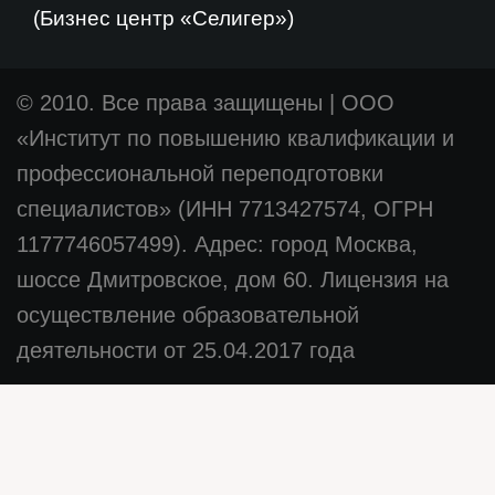
(Бизнес центр «Селигер»)
© 2010. Все права защищены
|
ООО
«Институт по повышению квалификации и
профессиональной переподготовки
специалистов» (ИНН 7713427574, ОГРН
1177746057499). Адрес: город Москва,
шоссе Дмитровское, дом 60. Лицензия на
осуществление образовательной
деятельности от 25.04.2017 года