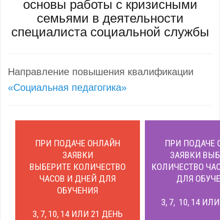
основы работы с кризисными
семьями в деятельности
специалиста социальной службы
Направление повышения квалификации
«Социальная педагогика»
ПРИ ПОДАЧЕ ОНЛАЙН
ПРИ ПОДАЧЕ 
ЗАЯВКИ
ЗАЯВКИ ВЫБ
ВЫБЕРИТЕ КОЛИЧЕСТВО
КОЛИЧЕСТВО ЧАС
ЧАСОВ И ДНЕЙ ДЛЯ
ДЛЯ ОБУЧЕ
ОБУЧЕНИЯ
3, 7, 10, 14 ИЛ
3, 7, 10, 14 ИЛИ 21 ДЕНЬ