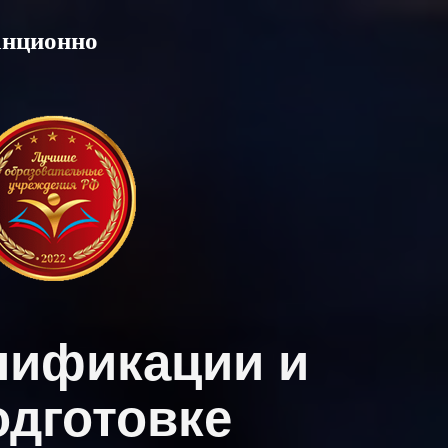
анционно
лификации и
дготовке