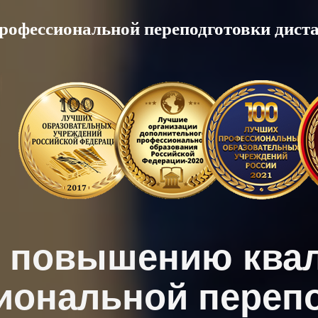
рофессиональной переподготовки дист
о повышению ква
иональной перепо