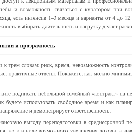
 доступ к лекционным материалам и профессиональн
чебы и возможность связаться с куратором при воп
яца, есть интенсив 1–3 месяца и варианты от 4 до 12
ность выбирать длительность и нагрузку делает рас
рантии и прозрачность
 к трем словам: риск, время, невозможность контролир
ные, практичные ответы. Покажите, как можно минимиз
ите подписать небольшой семейный «контракт» на пе
ак будете использовать свободное время и как плани
напряжение и демонстрирует ответственность.
ансовую выгоду переподготовки в среднесрочной пе
тия, но и в виде возможного увеличения дохода, а зн