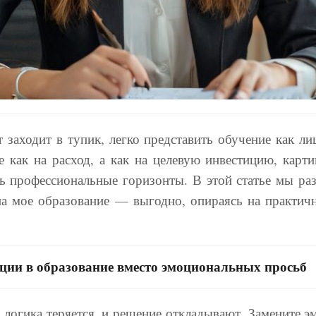
заходит в тупик, легко представить обучение как л
е как на расход, а как на целевую инвестицию, карт
 профессиональные горизонты. В этой статье мы раз
 на мое образование — выгодно, опираясь на практи
иции в образование вместо эмоциональных просьб
 логика теряется, и решение откладывают. Замените 