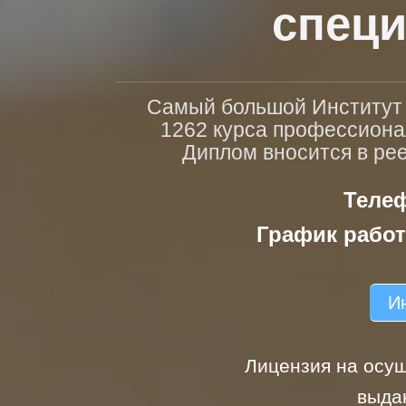
специ
Самый большой Институт п
1262 курса профессиона
Диплом вносится в ре
Телеф
График работ
Ин
Лицензия на осущ
выда