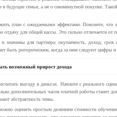
и в будущее семьи, а не о сиюминутной покупке. Тако
ожить план с ожидаемыми эффектами. Поясните, что в
ю отдачу для общей кассы. Это сильно отличается от п
 и значимы для партнера: окупаемость, доход, срок 
ает быть риторическим, когда за ним следуют цифры и 
зать возможный прирост дохода
читать выгоду в деньгах. Начните с реального сценар
ько дополнительных часов платной работы станет до
мают абстрактность темы.
 можно оценить простым делением стоимости обучени
зы помогают показать, что вложение вернется за кон