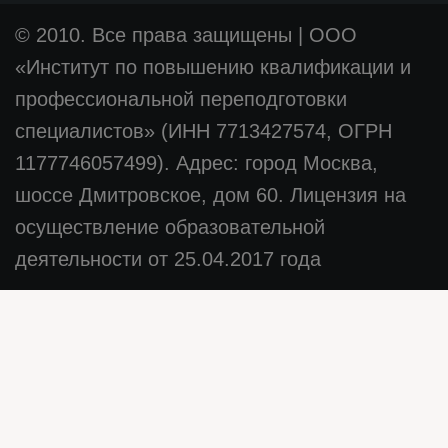
© 2010. Все права защищены
|
ООО
«Институт по повышению квалификации и
профессиональной переподготовки
специалистов» (ИНН 7713427574, ОГРН
1177746057499). Адрес: город Москва,
шоссе Дмитровское, дом 60. Лицензия на
осуществление образовательной
деятельности от 25.04.2017 года