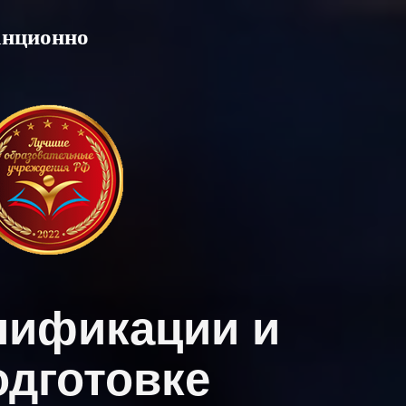
анционно
лификации и
дготовке