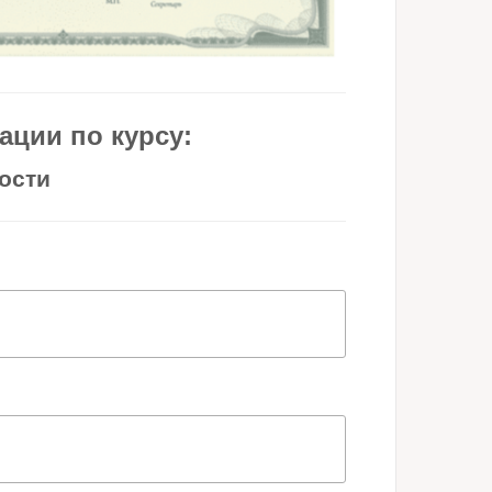
ции по курсу:
мости