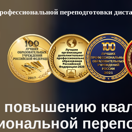
рофессиональной переподготовки дист
о повышению ква
иональной перепо