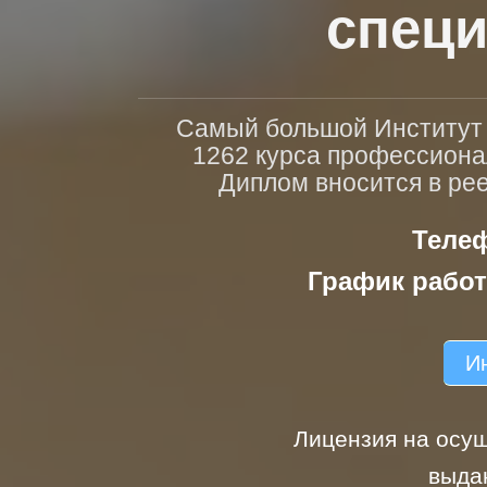
специ
Самый большой Институт п
1262 курса профессиона
Диплом вносится в ре
Телеф
График работ
Ин
Лицензия на осущ
выда