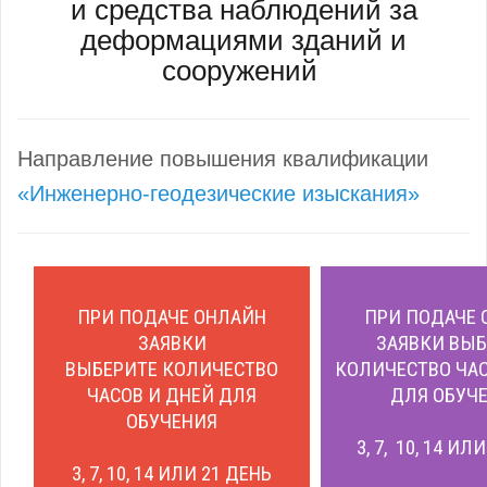
и средства наблюдений за
деформациями зданий и
сооружений
Направление повышения квалификации
«Инженерно-геодезические изыскания»
ПРИ ПОДАЧЕ ОНЛАЙН
ПРИ ПОДАЧЕ 
ЗАЯВКИ
ЗАЯВКИ ВЫБ
ВЫБЕРИТЕ КОЛИЧЕСТВО
КОЛИЧЕСТВО ЧАС
ЧАСОВ И ДНЕЙ ДЛЯ
ДЛЯ ОБУЧЕ
ОБУЧЕНИЯ
3, 7, 10, 14 ИЛ
3, 7, 10, 14 ИЛИ 21 ДЕНЬ