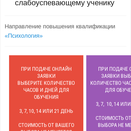
слабоуспевающему ученику
Направление повышения квалификации
«Психология»
ПРИ ПОДАЧЕ ОНЛАЙН
ПРИ ПОДАЧЕ 
ЗАЯВКИ
ЗАЯВКИ ВЫБ
ВЫБЕРИТЕ КОЛИЧЕСТВО
КОЛИЧЕСТВО ЧАС
ЧАСОВ И ДНЕЙ ДЛЯ
ДЛЯ ОБУЧЕ
ОБУЧЕНИЯ
3, 7, 10, 14 ИЛ
3, 7, 10, 14 ИЛИ 21 ДЕНЬ
СТОИМОСТЬ ОТ
СТОИМОСТЬ ОТ ВАШЕГО
ВЫБОРА НЕ М