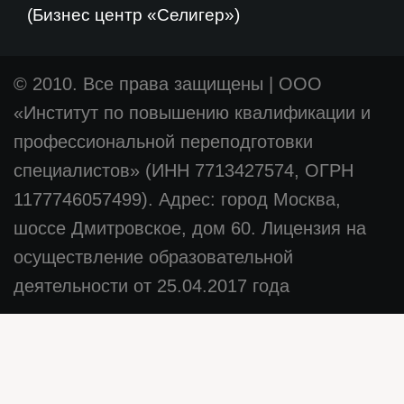
(Бизнес центр «Селигер»)
© 2010. Все права защищены
|
ООО
«Институт по повышению квалификации и
профессиональной переподготовки
специалистов» (ИНН 7713427574, ОГРН
1177746057499). Адрес: город Москва,
шоссе Дмитровское, дом 60. Лицензия на
осуществление образовательной
деятельности от 25.04.2017 года