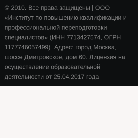
© 2010. Все права защищены
|
ООО
«Институт по повышению квалификации и
профессиональной переподготовки
специалистов» (ИНН 7713427574, ОГРН
1177746057499). Адрес: город Москва,
шоссе Дмитровское, дом 60. Лицензия на
осуществление образовательной
деятельности от 25.04.2017 года