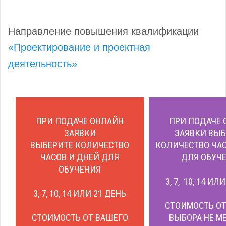
Направление повышения квалификации
«Проектирование и проектная
деятельность»
ПРИ ПОДАЧЕ ОНЛАЙН
ПРИ ПОДАЧЕ 
ЗАЯВКИ
ЗАЯВКИ ВЫБ
ВЫБЕРИТЕ КОЛИЧЕСТВО
КОЛИЧЕСТВО ЧАС
ЧАСОВ И ДНЕЙ ДЛЯ
ДЛЯ ОБУЧЕ
ОБУЧЕНИЯ
3, 7, 10, 14 ИЛ
3, 7, 10, 14 ИЛИ 21 ДЕНЬ
СТОИМОСТЬ ОТ
СТОИМОСТЬ ОТ ВАШЕГО
ВЫБОРА НЕ М