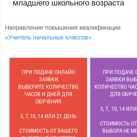
младшего школьного возраста
Направление повышения квалификации
«Учитель начальных классов»
ПРИ ПОДАЧЕ ОНЛАЙН
ПРИ ПОДАЧЕ 
ЗАЯВКИ
ЗАЯВКИ ВЫБ
ВЫБЕРИТЕ КОЛИЧЕСТВО
КОЛИЧЕСТВО ЧАС
ЧАСОВ И ДНЕЙ ДЛЯ
ДЛЯ ОБУЧЕ
ОБУЧЕНИЯ
3, 7, 10, 14 ИЛ
3, 7, 10, 14 ИЛИ 21 ДЕНЬ
СТОИМОСТЬ ОТ
СТОИМОСТЬ ОТ ВАШЕГО
ВЫБОРА НЕ М