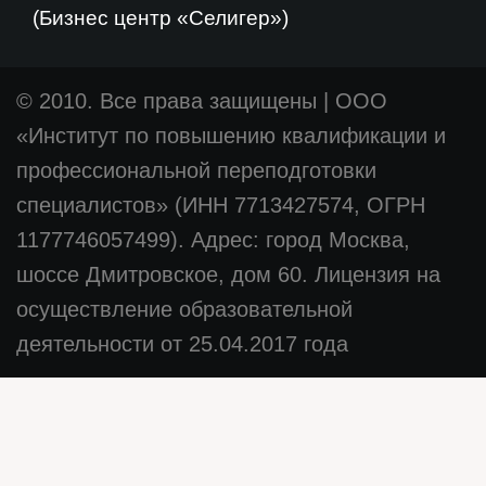
(Бизнес центр «Селигер»)
© 2010. Все права защищены
|
ООО
«Институт по повышению квалификации и
профессиональной переподготовки
специалистов» (ИНН 7713427574, ОГРН
1177746057499). Адрес: город Москва,
шоссе Дмитровское, дом 60. Лицензия на
осуществление образовательной
деятельности от 25.04.2017 года