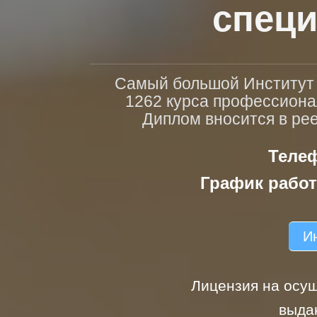
специ
Самый большой Институт п
1262 курса профессиона
Диплом вносится в ре
Телеф
График работ
Ин
Лицензия на осущ
выда