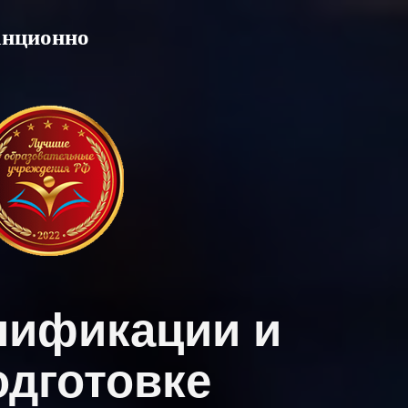
анционно
лификации и
дготовке