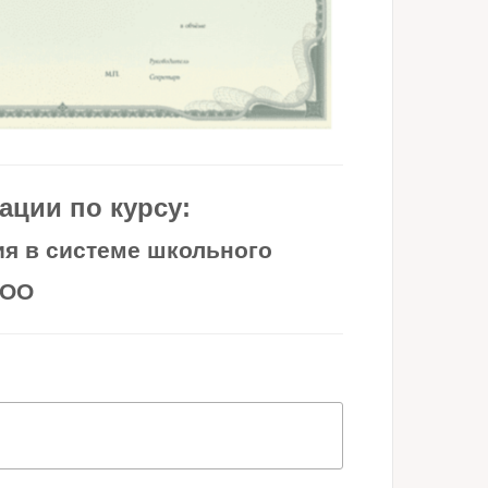
ции по курсу:
ия в системе школьного
НОО