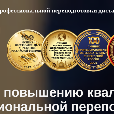
рофессиональной переподготовки дист
о повышению ква
иональной перепо