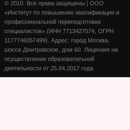
© 2010. Все права защищены
|
ООО
«Институт по повышению квалификации и
профессиональной переподготовки
специалистов» (ИНН 7713427574, ОГРН
1177746057499). Адрес: город Москва,
шоссе Дмитровское, дом 60. Лицензия на
осуществление образовательной
деятельности от 25.04.2017 года