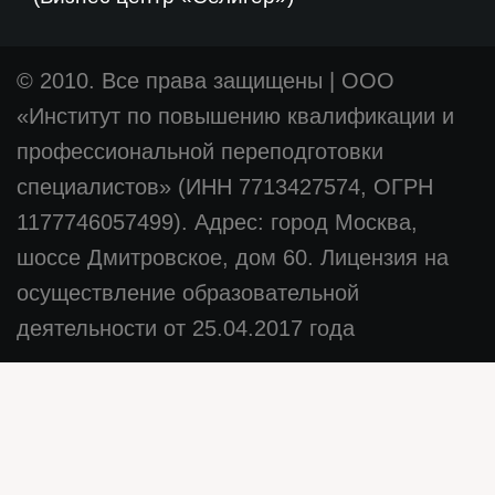
© 2010. Все права защищены
|
ООО
«Институт по повышению квалификации и
профессиональной переподготовки
специалистов» (ИНН 7713427574, ОГРН
1177746057499). Адрес: город Москва,
шоссе Дмитровское, дом 60. Лицензия на
осуществление образовательной
деятельности от 25.04.2017 года