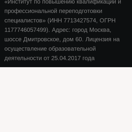
«Институт по повышению квалификации и
профессиональной переподготовки
специалистов» (ИНН 7713427574, ОГРН
1177746057499). Адрес: город Москва,
шоссе Дмитровское, дом 60. Лицензия на
осуществление образовательной
деятельности от 25.04.2017 года