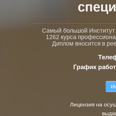
специ
Самый большой Институт п
1262 курса профессиона
Диплом вносится в ре
Телеф
График работ
Ин
Лицензия на осущ
выда