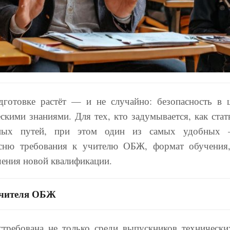
дготовке растёт — и не случайно: безопасность в ш
кими знаниями. Для тех, кто задумывается, как ста
льных путей, при этом один из самых удобных —
ясню требования к учителю ОБЖ, формат обучения
чения новой квалификации.
 учителя ОБЖ
требована не только среди выпускников технически