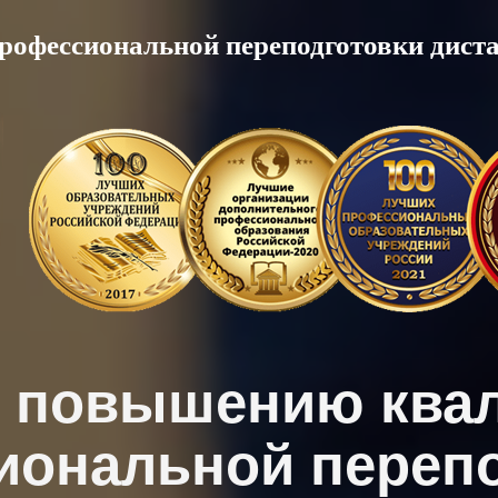
рофессиональной переподготовки дист
о повышению ква
иональной перепо