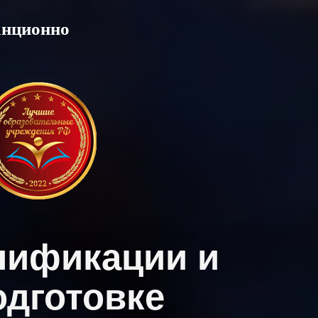
анционно
лификации и
дготовке