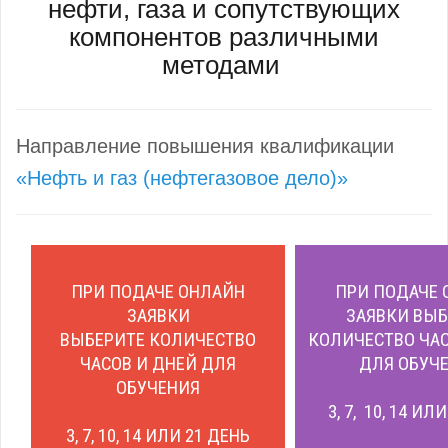
нефти, газа и сопутствующих
компонентов различными
методами
Направление повышения квалификации
«Нефть и газ (нефтегазовое дело)»
ПРИ ПОДАЧЕ ОНЛАЙН
ПРИ ПОДАЧЕ 
ЗАЯВКИ
ЗАЯВКИ ВЫБ
ВЫБЕРИТЕ КОЛИЧЕСТВО
КОЛИЧЕСТВО ЧАС
ЧАСОВ И ДНЕЙ ДЛЯ
ДЛЯ ОБУЧЕ
ОБУЧЕНИЯ
3, 7, 10, 14 ИЛ
3, 7, 10, 14 ИЛИ 21 ДЕНЬ