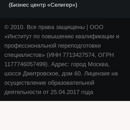
(Бизнес центр «Селигер»)
© 2010. Все права защищены
|
ООО
«Институт по повышению квалификации и
профессиональной переподготовки
специалистов» (ИНН 7713427574, ОГРН
1177746057499). Адрес: город Москва,
шоссе Дмитровское, дом 60. Лицензия на
осуществление образовательной
деятельности от 25.04.2017 года