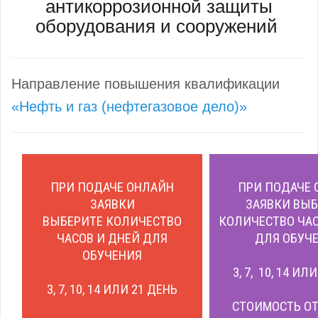
антикоррозионной защиты
оборудования и сооружений
Направление повышения квалификации
«Нефть и газ (нефтегазовое дело)»
ПРИ ПОДАЧЕ ОНЛАЙН
ПРИ ПОДАЧЕ 
ЗАЯВКИ
ЗАЯВКИ ВЫБ
ВЫБЕРИТЕ КОЛИЧЕСТВО
КОЛИЧЕСТВО ЧАС
ЧАСОВ И ДНЕЙ ДЛЯ
ДЛЯ ОБУЧЕ
ОБУЧЕНИЯ
3, 7, 10, 14 ИЛ
3, 7, 10, 14 ИЛИ 21 ДЕНЬ
СТОИМОСТЬ ОТ