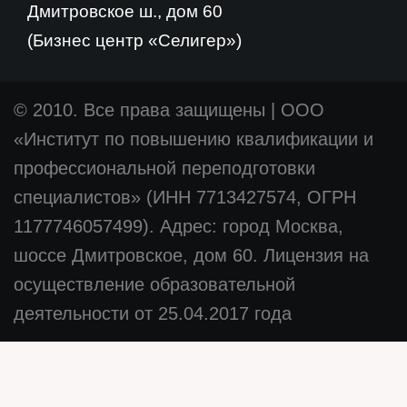
Дмитровское ш., дом 60
(Бизнес центр «Селигер»)
© 2010. Все права защищены
|
ООО
«Институт по повышению квалификации и
профессиональной переподготовки
специалистов» (ИНН 7713427574, ОГРН
1177746057499). Адрес: город Москва,
шоссе Дмитровское, дом 60. Лицензия на
осуществление образовательной
деятельности от 25.04.2017 года