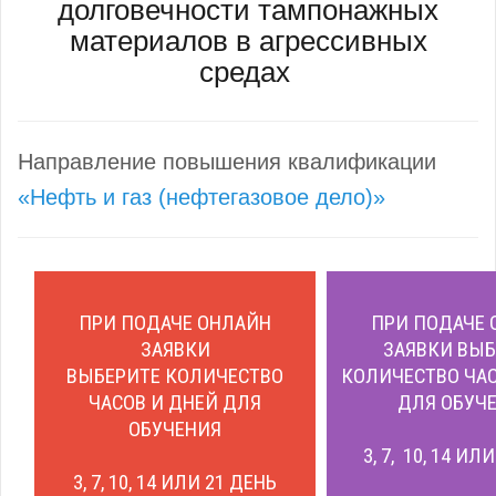
долговечности тампонажных
материалов в агрессивных
средах
Направление повышения квалификации
«Нефть и газ (нефтегазовое дело)»
ПРИ ПОДАЧЕ ОНЛАЙН
ПРИ ПОДАЧЕ 
ЗАЯВКИ
ЗАЯВКИ ВЫБ
ВЫБЕРИТЕ КОЛИЧЕСТВО
КОЛИЧЕСТВО ЧАС
ЧАСОВ И ДНЕЙ ДЛЯ
ДЛЯ ОБУЧЕ
ОБУЧЕНИЯ
3, 7, 10, 14 ИЛ
3, 7, 10, 14 ИЛИ 21 ДЕНЬ