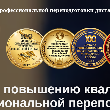
рофессиональной переподготовки дист
о повышению ква
иональной перепо