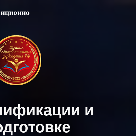
анционно
лификации и
дготовке