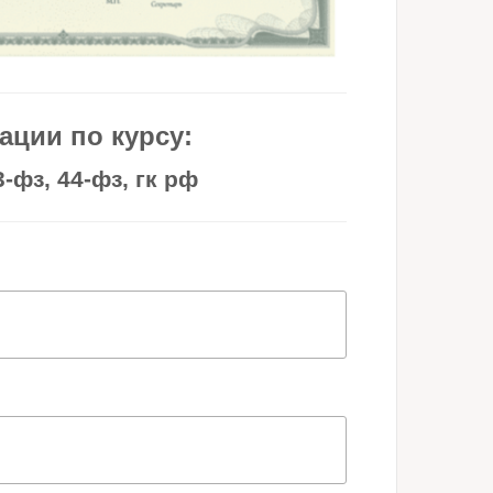
ции по курсу:
-фз, 44-фз, гк рф