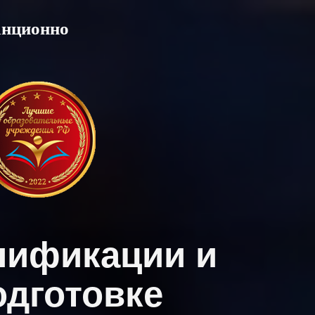
анционно
лификации и
дготовке