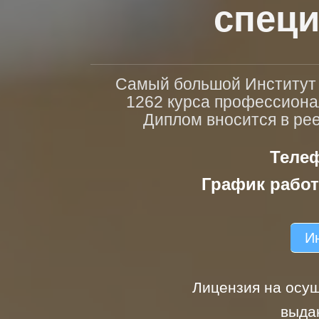
специ
Самый большой Институт п
1262 курса профессиона
Диплом вносится в ре
Телеф
График работ
Ин
Лицензия на осущ
выда