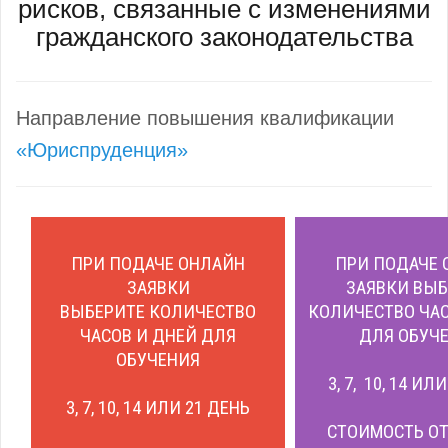
рисков, связанные с изменениями
гражданского законодательства
Направление повышения квалификации
«Юриспруденция»
ПРИ ПОДАЧЕ ОНЛАЙН
ПРИ ПОДАЧЕ 
ЗАЯВКИ
ЗАЯВКИ ВЫБ
ВЫБЕРИТЕ КОЛИЧЕСТВО
КОЛИЧЕСТВО ЧАС
ЧАСОВ И ДНЕЙ ДЛЯ
ДЛЯ ОБУЧЕ
ОБУЧЕНИЯ
3, 7, 10, 14 ИЛ
3, 7, 10, 14 ИЛИ 21 ДЕНЬ
СТОИМОСТЬ ОТ