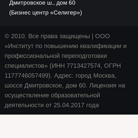
Дмитровское ш., дом 60
(Бизнес центр «Селигер»)
© 2010. Все права защищены
|
ООО
«Институт по повышению квалификации и
профессиональной переподготовки
специалистов» (ИНН 7713427574, ОГРН
1177746057499). Адрес: город Москва,
шоссе Дмитровское, дом 60. Лицензия на
осуществление образовательной
деятельности от 25.04.2017 года