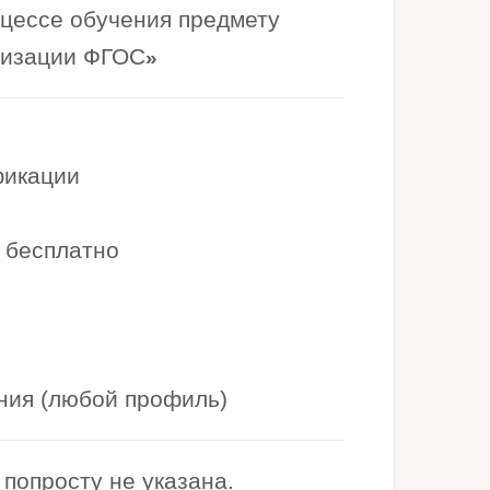
цессе обучения предмету
лизации ФГОС
»
фикации
 бесплатно
ния (любой профиль)
попросту не указана.