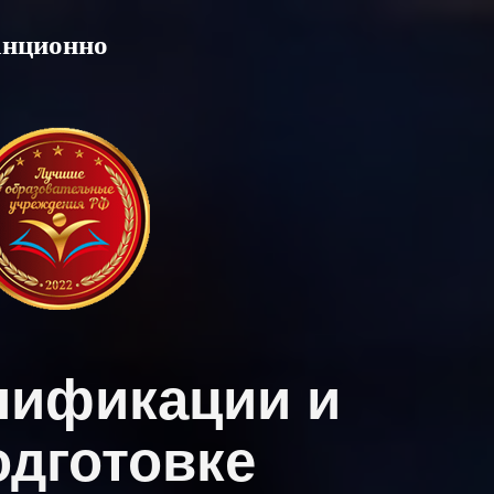
анционно
лификации и
дготовке