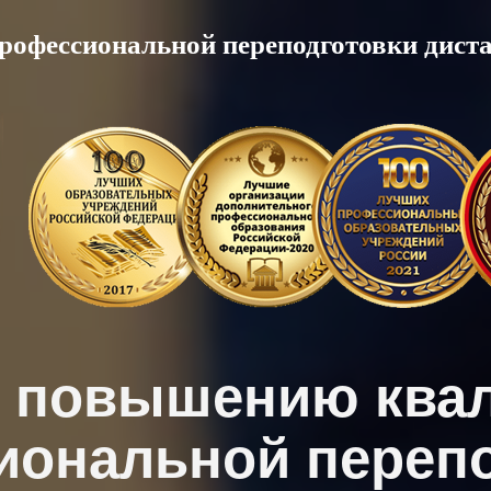
рофессиональной переподготовки дист
о повышению ква
иональной перепо