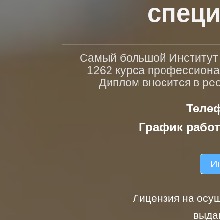
специ
Самый большой Институт п
1262 курса профессиона
Диплом вносится в ре
Телеф
График работ
Ин
Лицензия на осущ
выда