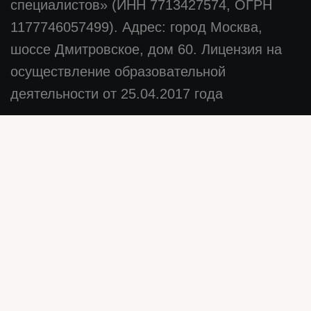
специалистов» (ИНН 7713427574, ОГРН
1177746057499). Адрес: город Москва,
шоссе Дмитровское, дом 60. Лицензия на
осуществление образовательной
деятельности от 25.04.2017 года