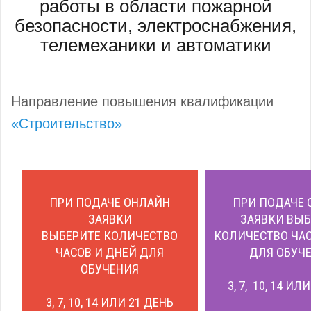
работы в области пожарной
безопасности, электроснабжения,
телемеханики и автоматики
Направление повышения квалификации
«Строительство»
ПРИ ПОДАЧЕ ОНЛАЙН
ПРИ ПОДАЧЕ 
ЗАЯВКИ
ЗАЯВКИ ВЫБ
ВЫБЕРИТЕ КОЛИЧЕСТВО
КОЛИЧЕСТВО ЧАС
ЧАСОВ И ДНЕЙ ДЛЯ
ДЛЯ ОБУЧЕ
ОБУЧЕНИЯ
3, 7, 10, 14 ИЛ
3, 7, 10, 14 ИЛИ 21 ДЕНЬ