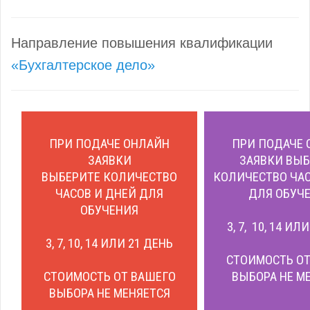
Направление повышения квалификации
«Бухгалтерское дело»
ПРИ ПОДАЧЕ ОНЛАЙН
ПРИ ПОДАЧЕ 
ЗАЯВКИ
ЗАЯВКИ ВЫБ
ВЫБЕРИТЕ КОЛИЧЕСТВО
КОЛИЧЕСТВО ЧАС
ЧАСОВ И ДНЕЙ ДЛЯ
ДЛЯ ОБУЧЕ
ОБУЧЕНИЯ
3, 7, 10, 14 ИЛ
3, 7, 10, 14 ИЛИ 21 ДЕНЬ
СТОИМОСТЬ ОТ
СТОИМОСТЬ ОТ ВАШЕГО
ВЫБОРА НЕ М
ВЫБОРА НЕ МЕНЯЕТСЯ