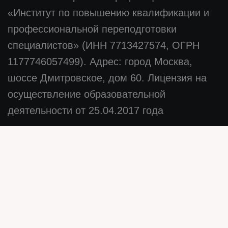
«Институт по повышению квалификации и
профессиональной переподготовки
специалистов» (ИНН 7713427574, ОГРН
1177746057499). Адрес: город Москва,
шоссе Дмитровское, дом 60. Лицензия на
осуществление образовательной
деятельности от 25.04.2017 года